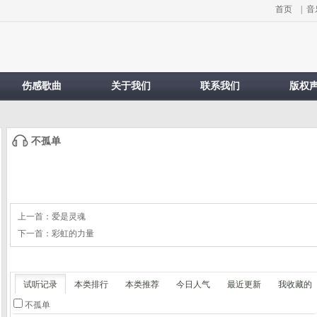
首页
|
音
伤感歌曲
关于我们
联系我们
版权
不孤单
上一首：
爱是灵魂
下一首：
彩虹的力量
试听记录
本类排行
本类推荐
今日人气
最近更新
我收藏的
不孤单