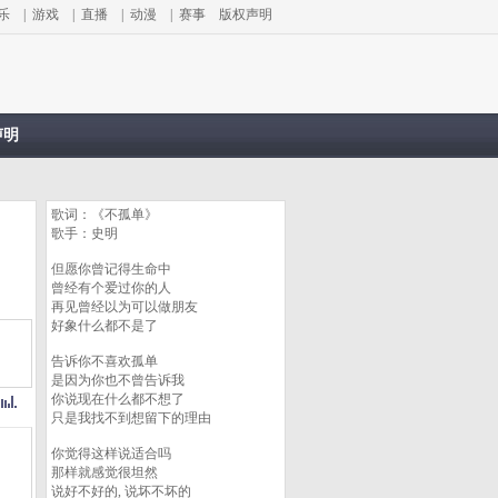
乐
|
游戏
|
直播
|
动漫
|
赛事
版权声明
声明
歌词：《不孤单》
歌手：史明
但愿你曾记得生命中
曾经有个爱过你的人
再见曾经以为可以做朋友
好象什么都不是了
告诉你不喜欢孤单
是因为你也不曾告诉我
你说现在什么都不想了
只是我找不到想留下的理由
你觉得这样说适合吗
那样就感觉很坦然
说好不好的, 说坏不坏的