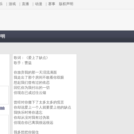
乐
|
游戏
|
直播
|
动漫
|
赛事
版权声明
声明
歌词：《爱上了缺点》
歌手：曹益
你放弃我的那一天泪流满面
我走出了那个房间不敢看你双眼
想起我们曾有过的依恋
回忆你为我付出的一切
但现在已成过往云烟
曾经对你撒下了太多太多的慌言
你却说爱上一个人就要爱上他的缺点
我快乐时将你遗忘
你却从没对我有过伪装
但现在你已离我很远很远
我多想把你留住