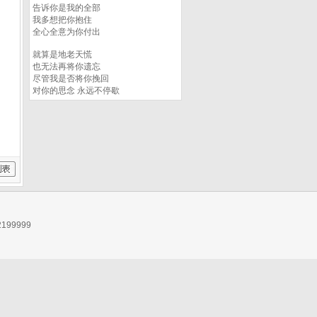
告诉你是我的全部
我多想把你抱住
全心全意为你付出
就算是地老天慌
也无法再将你遗忘
尽管我是否将你挽回
对你的思念 永远不停歇
99999