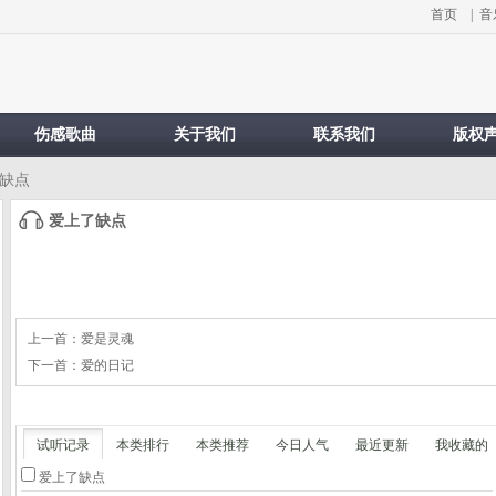
首页
|
音
伤感歌曲
关于我们
联系我们
版权
了缺点
爱上了缺点
上一首：
爱是灵魂
下一首：
爱的日记
试听记录
本类排行
本类推荐
今日人气
最近更新
我收藏的
爱上了缺点