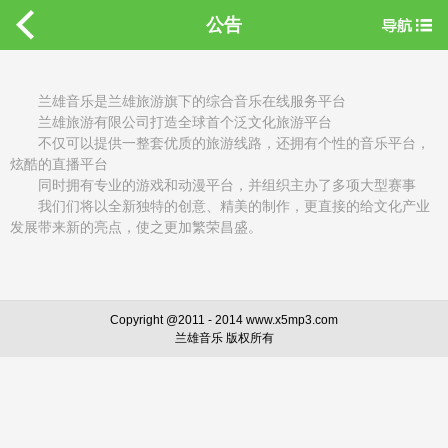
公告
兰雄音乐是兰雄旅游旗下的综合音乐在线服务平台
兰雄旅游有限公司打造全球首个泛文化旅游平台
不仅可以提供一整套优质的旅游线路，还拥有个性的音乐平台，
炫酷的直播平台
同时拥有专业的游戏和动漫平台，并组织主办了多项大型赛事
我们们将以全新独特的创意、精美的制作，更直接的给文化产业
发展带来新的亮点，使之更加繁荣昌盛。
Copyright @2011 - 2014 www.x5mp3.com
兰雄音乐 版权所有