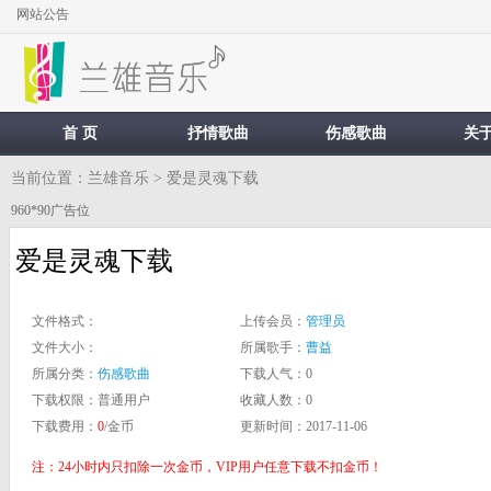
网站公告
首 页
抒情歌曲
伤感歌曲
关
当前位置：
兰雄音乐
> 爱是灵魂下载
960*90广告位
爱是灵魂下载
文件格式：
上传会员：
管理员
文件大小：
所属歌手：
曹益
所属分类：
伤感歌曲
下载人气：
0
下载权限：
普通用户
收藏人数：
0
下载费用：
0
/金币
更新时间：
2017-11-06
注：24小时内只扣除一次金币，VIP用户任意下载不扣金币！