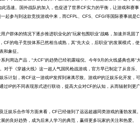
会如此迅速。国外战队的加入，也促进了世界CF实力的平衡，让游戏和赛事
一起参与到这款竞技游戏中来，而CFPL、CFS、CFGI等国际赛事就是C
户群体的情况下逐步推进职业化的“玩家包围职业”战略，加速并巩固了
，CF的电子竞技体系已然相当成熟，其“先大众，后职业”的发展模式，使
表和象征。
列周边产品，“大CF”的趋势已经初露端倪。今年9月的火线盛典也将“
玩家。对于《穿越火线》这一超人气国民枪战游戏，官方早已制定了从音乐、
乐计划，将CF这一游戏IP发挥到淋漓尽致。游戏IP的泛娱乐化开发，
通过IP的不同表现形式进行联动，提高大众对CF的认知，从而辐射到更
泛娱乐合作等方面来看，CF已经做到了远远超越同类游戏的蓬勃发展
发展的良好趋势，成为后来人学习的典范，赢得更多玩家的关注和热爱。