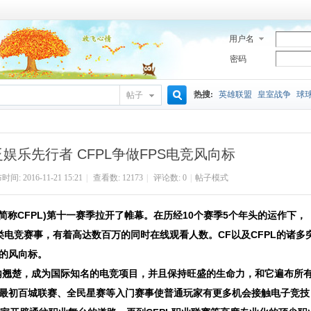
用户名
密码
热搜:
英雄联盟
皇室战争
球
帖子
搜
娱乐先行者 CFPL争做FPS电竞风向标
索
间: 2016-11-21 15:21
|
查看数: 12173
|
评论数: 0
|
帖子模式
称CFPL)第十一赛季拉开了帷幕。在历经10个赛季5个年头的运作下，
S类电竞赛事，有着高达数百万的同时在线观看人数。CF以及CFPL的诸多
的风向标。
翘楚，成为国际知名的电竞项目，并且保持旺盛的生命力，和它遍布所
最初百城联赛、全民星赛等入门赛事使普通玩家有更多机会接触电子竞技