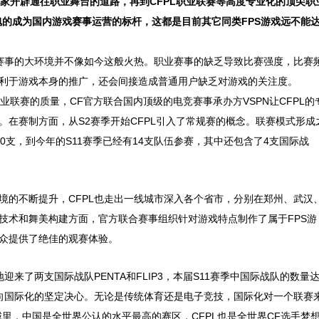
玩家开辟通往职业舞台的道路，再到CFPL职业联赛等高度专业化的顶尖职
愧的成为国内游戏赛事运营的标杆，这都是目前其它同类FPS游戏远不能
赛事的大环境并不像如今这般火热。职业赛事的缺乏导致比赛强度，比赛
利于游戏本身的推广，还会间接造成普通用户缺乏对游戏的关注度。
业联赛的质量，CF官方联合国内顶级的电竞赛事承办方VSPN让CFPL的
。在赛制方面，从S2赛季开始CFPL引入了常规赛的概念。联赛模式形成
0支，到今年的S11赛季已经有14支队伍参赛，其中还包含了4支国际战
的不断提升，CFPL也走出一线城市深入各个省市，分别在郑州、武汉
技术和舞美构建方面，官方联合赛事组织针对游戏特点制作了属于FPS游
众提供了绝佳的观赛体验。
迎来了两支国际战队PENTA和FLIP3，本届S11赛季中国际战队的数量
走向国际化的坚定决心。无论是传统体育还是电子竞技，国际化对一个联赛
里，中国是全世界公认的水平最高的赛区，CFPL也是全世界CF选手梦