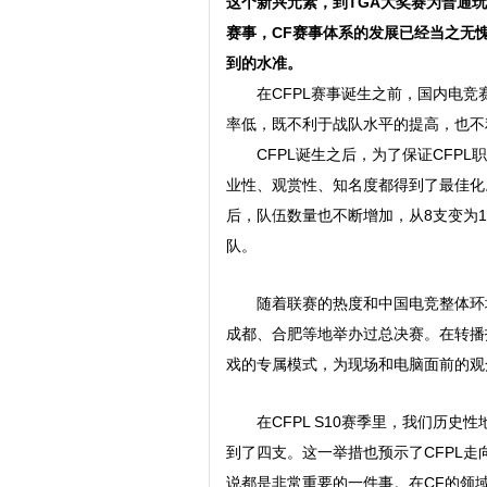
这个新兴元素，到TGA大奖赛为普通
雄
赛事，CF赛事体系的发展已经当之无
到的水准。
在CFPL赛事诞生之前，国内电竞
率低，既不利于战队水平的提高，也不
CFPL诞生之后，为了保证CFPL职
业性、观赏性、知名度都得到了最佳化
后，队伍数量也不断增加，从8支变为1
赛
队。
随着联赛的热度和中国电竞整体环境
成都、合肥等地举办过总决赛。在转播
戏的专属模式，为现场和电脑面前的观
在CFPL S10赛季里，我们历史性地
事
到了四支。这一举措也预示了CFPL
说都是非常重要的一件事。在CF的领域