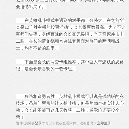
会遗憾出局了。
在英雄乱斗模式中遇到的对手都十分强大。在之前“谁
会是12连胜
主播
的投票活动”，会长得票数最高。为了不让
军师们失望，身经百战的会长毫无畏惧，当天誓死冲击十
二胜。会长的蓝龙德和奇迹贼套牌面对热门的萨满和战
士，均有不错的胜率。
下面是会长的两套卡组推荐，其中巨人奇迹贼的思路
很，是会长最喜欢的一套卡组。
狭路相逢勇者胜，英雄乱斗模式可以说是残酷版的
竞
技
场，虽然门票贵的让人想吐槽，但是奖励也确实让人心
动，会长能不能再这几天收获十二胜，感觉咱还要投个
票！
附件:
您需要
登录
才可以下载或查看附件。没有帐号？
立即注册