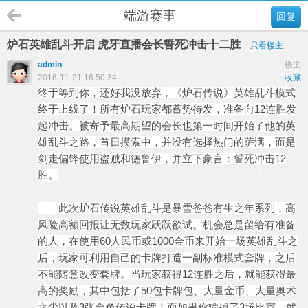
端游赛事
回复
炉石英雄乱斗开启 虎牙直播会长誓死冲击十二胜
只看楼主
admin
楼主
2016-11-21 16:50:34
收藏
终于等到你，还好我没放弃，《
炉石
传说》英雄乱斗模式
终于上线了！所有炉石玩家都蓄势待发，准备向12连胜发
起冲击。被寄予最高期望的会长也第一时间开始了他的英
雄乱斗之路，首日摸索中，并没有选择热门的萨满，而是
剑走偏锋使用盗贼和德鲁伊，并立下豪言：誓死冲击12
胜。
此次炉石传说英雄乱斗是暴雪爸爸有生之年系列，高
风险高额回报让无数玩家跃跃欲试。机会总是留给有准备
的人，在使用60人民币或1000金币来开始一场英雄乱斗之
后，玩家可利用自己的卡牌打造一副标准模式套牌，之后
不能随意改变套牌。当玩家获得12连胜之后，就能获得最
高的奖励，其中包括了50包卡牌包、大量金币、大量奥术
之尘以及3张金色传说卡牌！而如果你输掉了3场比赛，就