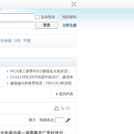
自动登录
找回密码
登录
立即注册
球大作战
LOL
守望
WCA第三赛季SOLO赛报名火热开启，
现金
CS:GO EPICENTER震中杯2017：豪强争
霸!
越做越火的体育电竞：FIFA OL3职业联
赛
返回列表
楼主
电梯直达
举行，继去年举办第一届赛事并广受好评后，